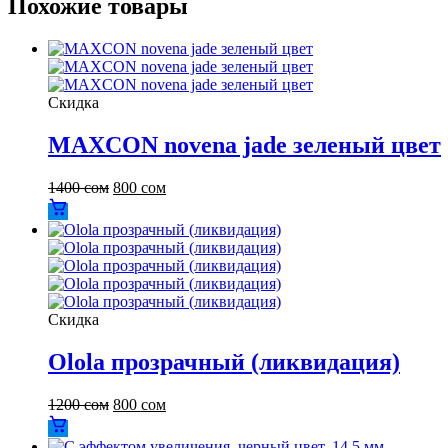
Похожие товары
Скидка
MAXCON novena jade зеленый цвет
1400
сом
800
сом
Скидка
Olola прозрачный (ликвидация)
1200
сом
800
сом