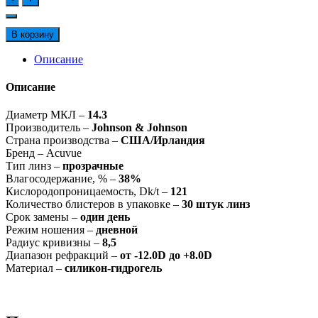
Однодневные
линзы
Acuvue
В корзину
Oasys
Описание
Описание
Диаметр МКЛ –
14.3
Производитель –
Johnson & Johnson
Страна производства –
США/Ирландия
Бренд –
Acuvue
Тип линз –
прозрачные
Влагосодержание, % –
38%
Кислородопроницаемость, Dk/t –
121
Количество блистеров в упаковке –
30 штук линз
Срок замены –
один день
Режим ношения –
дневной
Радиус кривизны –
8,5
Диапазон рефракций –
от -12.0D до +8.0D
Материал –
силикон-гидрогель