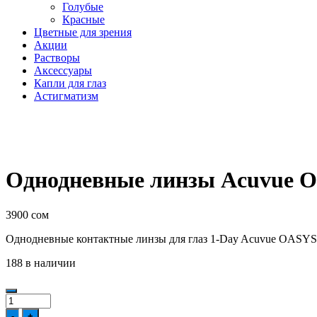
Голубые
Красные
Цветные для зрения
Акции
Растворы
Аксессуары
Капли для глаз
Астигматизм
Однодневные линзы Acuvue O
3900
сом
Однодневные контактные линзы для глаз 1-Day Acuvue OASYS w
188 в наличии
Количество
товара
-
+