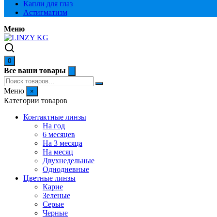
Капли для глаз
Астигматизм
Меню
0
Все ваши товары
Меню
×
Категории товаров
Контактные линзы
На год
6 месяцев
На 3 месяца
На месяц
Двухнедельные
Однодневные
Цветные линзы
Карие
Зеленые
Серые
Черные