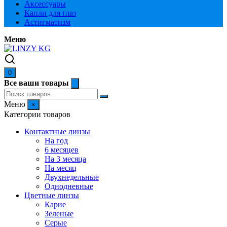
Аксессуары
Капли для глаз
Астигматизм
Меню
0
Все ваши товары
Меню
×
Категории товаров
Контактные линзы
На год
6 месяцев
На 3 месяца
На месяц
Двухнедельные
Однодневные
Цветные линзы
Карие
Зеленые
Серые