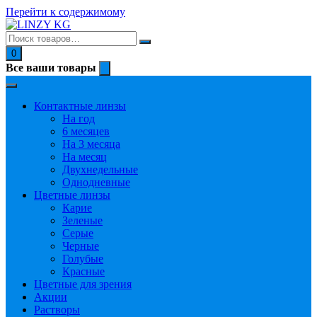
Перейти к содержимому
0
Все ваши товары
Контактные линзы
На год
6 месяцев
На 3 месяца
На месяц
Двухнедельные
Однодневные
Цветные линзы
Карие
Зеленые
Серые
Черные
Голубые
Красные
Цветные для зрения
Акции
Растворы