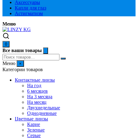
Аксессуары
Капли для глаз
Астигматизм
Меню
0
Все ваши товары
Меню
×
Категории товаров
Контактные линзы
На год
6 месяцев
На 3 месяца
На месяц
Двухнедельные
Однодневные
Цветные линзы
Карие
Зеленые
Серые