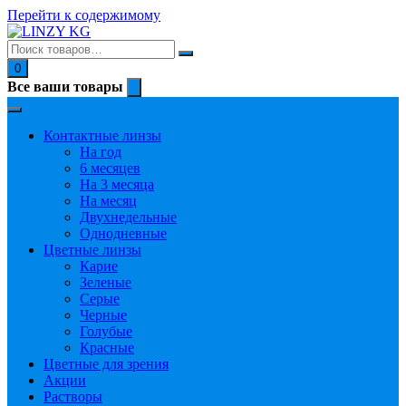
Перейти к содержимому
0
Все ваши товары
Контактные линзы
На год
6 месяцев
На 3 месяца
На месяц
Двухнедельные
Однодневные
Цветные линзы
Карие
Зеленые
Серые
Черные
Голубые
Красные
Цветные для зрения
Акции
Растворы